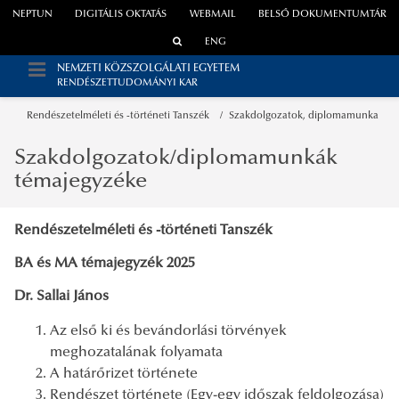
NEPTUN
DIGITÁLIS OKTATÁS
WEBMAIL
BELSŐ DOKUMENTUMTÁR
ENG
NEMZETI KÖZSZOLGÁLATI EGYETEM
RENDÉSZETTUDOMÁNYI KAR
Rendészetelméleti és -történeti Tanszék
Szakdolgozatok, diplomamunka
Szakdolgozatok/diplomamunkák
témajegyzéke
Rendészetelméleti és -történeti Tanszék
BA és MA témajegyzék 2025
Dr. Sallai János
Az első ki és bevándorlási törvények
meghozatalának folyamata
A határőrizet története
Rendészet története (Egy-egy időszak feldolgozása)