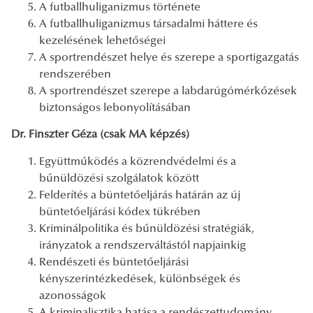
A futballhuliganizmus története
A futballhuliganizmus társadalmi háttere és
kezelésének lehetőségei
A sportrendészet helye és szerepe a sportigazgatás
rendszerében
A sportrendészet szerepe a labdarúgómérkőzések
biztonságos lebonyolításában
Dr. Finszter Géza (csak MA képzés)
Együttműködés a közrendvédelmi és a
bűnüldözési szolgálatok között
Felderítés a büntetőeljárás határán az új
büntetőeljárási kódex tükrében
Kriminálpolitika és bűnüldözési stratégiák,
irányzatok a rendszerváltástól napjainkig
Rendészeti és büntetőeljárási
kényszerintézkedések, különbségek és
azonosságok
A kriminalisztika hatása a rendészettudomány