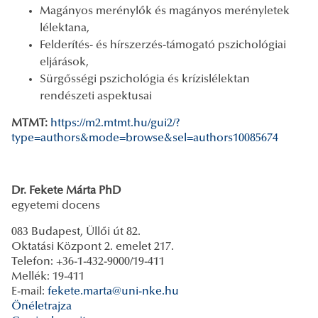
Magányos merénylők és magányos merényletek
lélektana,
Felderítés- és hírszerzés-támogató pszichológiai
eljárások,
Sürgősségi pszichológia és krízislélektan
rendészeti aspektusai
MTMT:
https://m2.mtmt.hu/gui2/?
type=authors&mode=browse&sel=authors10085674
Dr. Fekete Márta PhD
egyetemi docens
083 Budapest, Üllői út 82.
Oktatási Központ 2. emelet 217.
Telefon: +36-1-432-9000/19-411
Mellék: 19-411
E-mail:
fekete.marta@uni-nke.hu
Önéletrajza