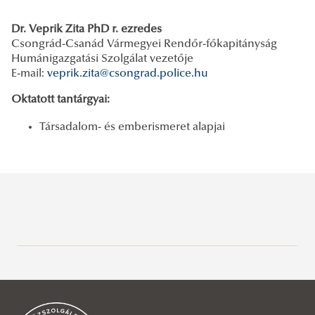
Dr. Veprik Zita PhD r. ezredes
Csongrád-Csanád Vármegyei Rendőr-főkapitányság
Humánigazgatási Szolgálat vezetője
E-mail:
veprik.zita@csongrad.police.hu
Oktatott tantárgyai:
Társadalom- és emberismeret alapjai
Büntetés-végrehajtási Tanszék
Büntető-eljárásjogi Tanszék
Rólunk
Büntetőjogi Tanszék
Oktatóink
Rólunk