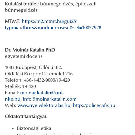
Kutatási terület
: bűnmegelőzés, építészeti
bűnmegelőzés
MTMT
:
https://m2.mtmt.hu/gui2/?
type=authors&mode=browse&sel=10057978
Dr. Molnár Katalin PhD
egyetemi docens
1083 Budapest, Üllői út 82.
Oktatási Központ 2. emelet 216.
Telefon: +36-1-432-9000/19-420
Mellék: 19-420
E-mail:
molnar.katalin@uni-
nke.hu
,
info@molnarkatalin.com
Web:
www.nyelvilektoralas.hu
;
http://policecafe.hu
Oktatott tantárgyai
:
Biztonsági etika