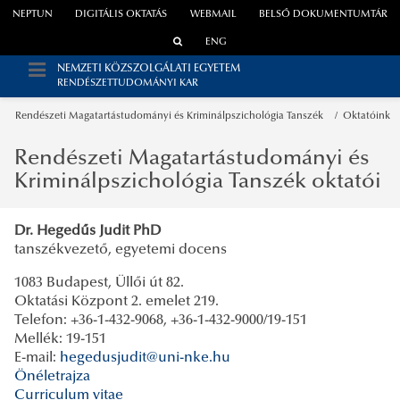
NEPTUN
DIGITÁLIS OKTATÁS
WEBMAIL
BELSŐ DOKUMENTUMTÁR
ENG
NEMZETI KÖZSZOLGÁLATI EGYETEM
RENDÉSZETTUDOMÁNYI KAR
Rendészeti Magatartástudományi és Kriminálpszichológia Tanszék
Oktatóink
Rendészeti Magatartástudományi és
Kriminálpszichológia Tanszék oktatói
Dr. Hegedűs Judit PhD
tanszékvezető, egyetemi docens
1083 Budapest, Üllői út 82.
Oktatási Központ 2. emelet 219.
Telefon: +36-1-432-9068, +36-1-432-9000/19-151
Mellék: 19-151
E-mail:
hegedusjudit@uni-nke.hu
Önéletrajza
Curriculum vitae