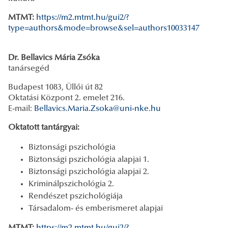
MTMT:
https://m2.mtmt.hu/gui2/?
type=authors&mode=browse&sel=authors10033147
Dr. Bellavics Mária Zsóka
tanársegéd
Budapest 1083, Üllői út 82
Oktatási Központ 2. emelet 216.
E-mail:
Bellavics.Maria.Zsoka@uni-nke.hu
Oktatott tantárgyai:
Biztonsági pszichológia
Biztonsági pszichológia alapjai 1.
Biztonsági pszichológia alapjai 2.
Kriminálpszichológia 2.
Rendészet pszichológiája
Társadalom- és emberismeret alapjai
MTMT:
https://m2.mtmt.hu/gui2/?