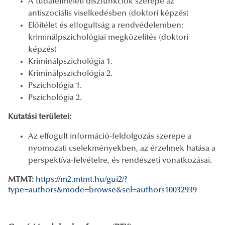
A tudatelméleti diszfunkciók szerepe az
antiszociális viselkedésben (doktori képzés)
Előítélet és elfogultság a rendvédelemben:
kriminálpszichológiai megközelítés (doktori
képzés)
Kriminálpszichológia 1.
Kriminálpszichológia 2.
Pszichológia 1.
Pszichológia 2.
Kutatási területei:
Az elfogult információ-feldolgozás szerepe a
nyomozati cselekményekben, az érzelmek hatása a
perspektíva-felvételre, és rendészeti vonatkozásai.
MTMT:
https://m2.mtmt.hu/gui2/?
type=authors&mode=browse&sel=authors10032939