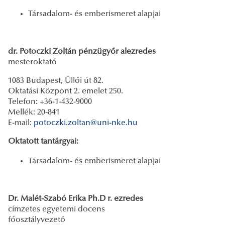
Társadalom- és emberismeret alapjai
dr. Potoczki Zoltán pénzügyőr alezredes
mesteroktató
1083 Budapest, Üllői út 82.
Oktatási Központ 2. emelet 250.
Telefon: +36-1-432-9000
Mellék: 20-841
E-mail:
potoczki.zoltan@uni-nke.hu
Oktatott tantárgyai:
Társadalom- és emberismeret alapjai
Dr. Malét-Szabó Erika Ph.D r. ezredes
címzetes egyetemi docens
főosztályvezető