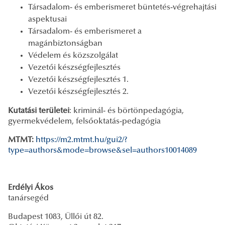
Társadalom- és emberismeret büntetés-végrehajtási
aspektusai
Társadalom- és emberismeret a
magánbiztonságban
Védelem és közszolgálat
Vezetői készségfejlesztés
Vezetői készségfejlesztés 1.
Vezetői készségfejlesztés 2.
Kutatási területei
: kriminál- és börtönpedagógia,
gyermekvédelem, felsőoktatás-pedagógia
MTMT:
https://m2.mtmt.hu/gui2/?
type=authors&mode=browse&sel=authors10014089
Erdélyi Ákos
tanársegéd
Budapest 1083, Üllői út 82.