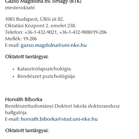
Gazsó Magdolna bv. őrnagy (RTK)
mesteroktató
1083 Budapest, Üllői út 82.
Oktatási Központ 2. emelet 238.
Telefon: +36-1-432-9021, +36-1-432-9000/19-206
Mellék: 19-206
E-mail:
gazso.magdolna@uni-nke.hu
Oktatott tantárgyai:
Katasztrófapszichológia
Rendészet pszichológiája
Horváth Bíborka
Rendészettudományi Doktori Iskola doktorandusz
hallgatója
E-mail:
horvath.biborka@stud.uni-nke.hu
Oktatott tantárgyai: