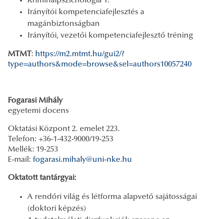
Kriminálpszichológia 1.
Irányítói kompetenciafejlesztés a
magánbiztonságban
Irányítói, vezetői kompetenciafejlesztő tréning
MTMT
:
https://m2.mtmt.hu/gui2/?
type=authors&mode=browse&sel=authors10057240
Fogarasi Mihály
egyetemi docens
Oktatási Központ 2. emelet 223.
Telefon: +36-1-432-9000/19-253
Mellék: 19-253
E-mail:
fogarasi.mihaly@uni-nke.hu
Oktatott tantárgyai:
A rendőri világ és létforma alapvető sajátosságai
(doktori képzés)