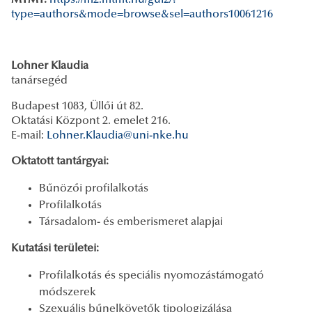
type=authors&mode=browse&sel=authors10061216
Lohner Klaudia
tanársegéd
Budapest 1083, Üllői út 82.
Oktatási Központ 2. emelet 216.
E-mail:
Lohner.Klaudia@uni-nke.hu
Oktatott tantárgyai:
Bűnözői profilalkotás
Profilalkotás
Társadalom- és emberismeret alapjai
Kutatási területei:
Profilalkotás és speciális nyomozástámogató
módszerek
Szexuális bűnelkövetők tipologizálása