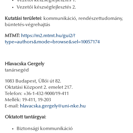
Vezetői készségfejlesztés 1.
Vezetői készségfejlesztés 2.
Kutatási területei
: kommunikáció, rendészettudomány,
büntetés-végrehajtás
MTMT:
https://m2.mtmt.hu/gui2/?
type=authors&mode=browse&sel=10057174
Hlavacska Gergely
tanársegéd
1083 Budapest, Üllői út 82.
Oktatási Központ 2. emelet 217.
Telefon: +36-1-432-9000/19-411
Mellék: 19-411, 19-203
E-mail:
hlavacska.gergely@uni-nke.hu
Oktatott tantárgyai
:
Biztonsági kommunikáció