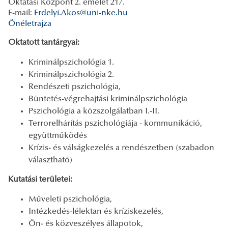
Oktatási Központ 2. emelet 217.
E-mail:
Erdelyi.Akos@uni-nke.hu
Önéletrajza
Oktatott tantárgyai:
Kriminálpszichológia 1.
Kriminálpszichológia 2.
Rendészeti pszichológia,
Büntetés-végrehajtási kriminálpszichológia
Pszichológia a közszolgálatban I.-II.
Terrorelhárítás pszichológiája - kommunikáció,
együttműködés
Krízis- és válságkezelés a rendészetben (szabadon
választható)
Kutatási területei:
Műveleti pszichológia,
Intézkedés-lélektan és kríziskezelés,
Ön- és közveszélyes állapotok,