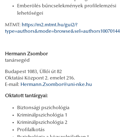
Emberölés bűncselekmények profilelemzési
lehetőségei
MTMT:
https://m2.mtmt.hu/gui2/?
type=authors&mode=browse&sel=authors10070144
Hermann Zsombor
tanársegéd
Budapest 1083, Üllői út 82
Oktatási Központ 2. emelet 216.
E-mail:
Hermann.Zsombor@uni-nke.hu
Oktatott tantárgyai:
Biztonsági pszichológia
Kriminálpszichológia 1
Kriminálpszichológia 2
Profilalkotás