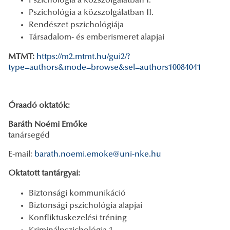
Pszichológia a közszolgálatban I.
Pszichológia a közszolgálatban II.
Rendészet pszichológiája
Társadalom- és emberismeret alapjai
MTMT:
https://m2.mtmt.hu/gui2/?
type=authors&mode=browse&sel=authors10084041
Óraadó oktatók:
Baráth Noémi Emőke
tanársegéd
E-mail:
barath.noemi.emoke@uni-nke.hu
Oktatott tantárgyai:
Biztonsági kommunikáció
Biztonsági pszichológia alapjai
Konfliktuskezelési tréning