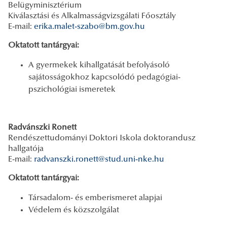
Belügyminisztérium
Kiválasztási és Alkalmasságvizsgálati Főosztály
E-mail:
erika.malet-szabo@bm.gov.hu
Oktatott tantárgyai:
A gyermekek kihallgatását befolyásoló
sajátosságokhoz kapcsolódó pedagógiai-
pszichológiai ismeretek
Radvánszki Ronett
Rendészettudományi Doktori Iskola doktorandusz
hallgatója
E-mail:
radvanszki.ronett@stud.uni-nke.hu
Oktatott tantárgyai:
Társadalom- és emberismeret alapjai
Védelem és közszolgálat