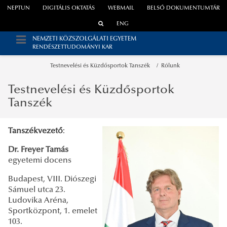
NEPTUN
DIGITÁLIS OKTATÁS
WEBMAIL
BELSŐ DOKUMENTUMTÁR
ENG
NEMZETI KÖZSZOLGÁLATI EGYETEM
RENDÉSZETTUDOMÁNYI KAR
Testnevelési és Küzdősportok Tanszék
Rólunk
Testnevelési és Küzdősportok
Tanszék
Tanszékvezető
:
Dr. Freyer Tamás
egyetemi docens
Budapest, VIII. Diószegi
Sámuel utca 23.
Ludovika Aréna,
Sportközpont, 1. emelet
103.