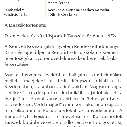
Ádám Ferenc
Rendvédelmi
Kecskés Alexandra, Kecskés Kornélia,
kondicionálás
Tóthné Kósa Erika
A tanszék története:
Testnevelési és Küzdősportok Tanszék története 1972-
A Nemzeti Közszolgálati Egyetem Rendészettudományi
Karán és jogelődjén, a Rendőrtiszti Főiskolán is kiemelt
jelentőségű a jövő rendvédelmi szakembereinek fizikai
felkészítése.
Már a hetvenes évektől a hallgatók kondicionálása
mellett megjelent a testi kényszer oktatása is.
Kezdetekben, az abban az időszakban Magyarországra
beérkező küzdősportok technikáit sajátították el a
tisztjelöltek. A nyolcvanas években Dr. Sebestyén László
r. ezredes úr „Védd magad” című korszakos munkájában
már elkülöníti a küzdősportokat az önvédelemtől. A
Rendőrtiszti Főiskola Testnevelési és Küzdősportok
Tanszék korábbi vezetője önálló rendszert dolgozott ki,