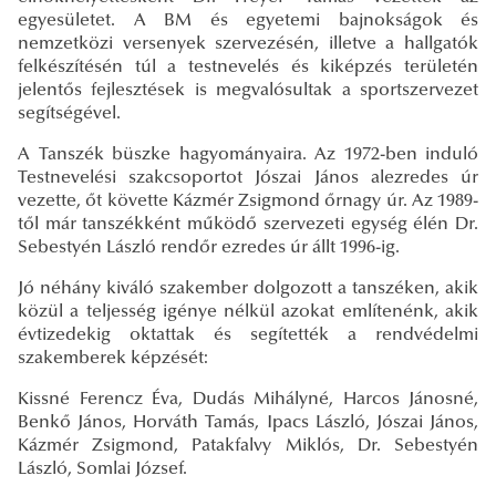
egyesületet. A BM és egyetemi bajnokságok és
nemzetközi versenyek szervezésén, illetve a hallgatók
felkészítésén túl a testnevelés és kiképzés területén
jelentős fejlesztések is megvalósultak a sportszervezet
segítségével.
A Tanszék büszke hagyományaira. Az 1972-ben induló
Testnevelési szakcsoportot Jószai János alezredes úr
vezette, őt követte Kázmér Zsigmond őrnagy úr. Az 1989-
től már tanszékként működő szervezeti egység élén Dr.
Sebestyén László rendőr ezredes úr állt 1996-ig.
Jó néhány kiváló szakember dolgozott a tanszéken, akik
közül a teljesség igénye nélkül azokat említenénk, akik
évtizedekig oktattak és segítették a rendvédelmi
szakemberek képzését:
Kissné Ferencz Éva, Dudás Mihályné, Harcos Jánosné,
Benkő János, Horváth Tamás, Ipacs László, Jószai János,
Kázmér Zsigmond, Patakfalvy Miklós, Dr. Sebestyén
László, Somlai József.