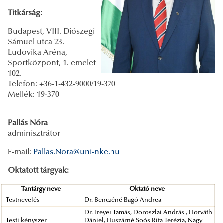
Titkárság
:
Budapest, VIII. Diószegi
Sámuel utca 23.
Ludovika Aréna,
Sportközpont, 1. emelet
102.
Telefon: +36-1-432-9000/19-370
Mellék: 19-370
Pallás Nóra
adminisztrátor
E-mail:
Pallas.Nora@uni-nke.hu
Oktatott tárgyak:
Tantárgy neve
Oktató neve
Testnevelés
Dr. Benczéné Bagó Andrea
Dr. Freyer Tamás, Doroszlai András , Horváth
Testi kényszer
Dániel, Huszárné Soós Rita Terézia, Nagy