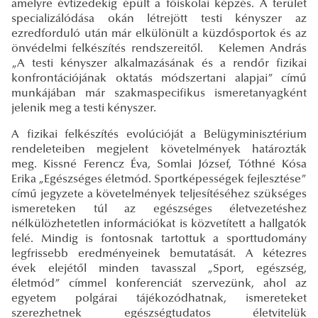
amelyre évtizedekig épült a főiskolai képzés. A terület
specializálódása okán létrejött testi kényszer az
ezredforduló után már elkülönült a küzdősportok és az
önvédelmi felkészítés rendszereitől. Kelemen András
„A testi kényszer alkalmazásának és a rendőr fizikai
konfrontációjának oktatás módszertani alapjai” című
munkájában már szakmaspecifikus ismeretanyagként
jelenik meg a testi kényszer.
A fizikai felkészítés evolúcióját a Belügyminisztérium
rendeleteiben megjelent követelmények határozták
meg. Kissné Ferencz Éva, Somlai József, Tóthné Kósa
Erika „Egészséges életmód. Sportképességek fejlesztése”
című jegyzete a követelmények teljesítéséhez szükséges
ismereteken túl az egészséges életvezetéshez
nélkülözhetetlen információkat is közvetített a hallgatók
felé. Mindig is fontosnak tartottuk a sporttudomány
legfrissebb eredményeinek bemutatását. A kétezres
évek elejétől minden tavasszal „Sport, egészség,
életmód” címmel konferenciát szervezünk, ahol az
egyetem polgárai tájékozódhatnak, ismereteket
szerezhetnek egészségtudatos életvitelük