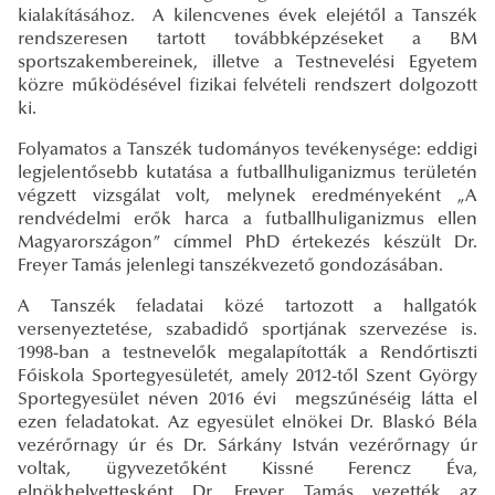
kialakításához. A kilencvenes évek elejétől a Tanszék
rendszeresen tartott továbbképzéseket a BM
sportszakembereinek, illetve a Testnevelési Egyetem
közre működésével fizikai felvételi rendszert dolgozott
ki.
Folyamatos a Tanszék tudományos tevékenysége: eddigi
legjelentősebb kutatása a futballhuliganizmus területén
végzett vizsgálat volt, melynek eredményeként „A
rendvédelmi erők harca a futballhuliganizmus ellen
Magyarországon” címmel PhD értekezés készült Dr.
Freyer Tamás jelenlegi tanszékvezető gondozásában.
A Tanszék feladatai közé tartozott a hallgatók
versenyeztetése, szabadidő sportjának szervezése is.
1998-ban a testnevelők megalapították a Rendőrtiszti
Főiskola Sportegyesületét, amely 2012-től Szent György
Sportegyesület néven 2016 évi megszűnéséig látta el
ezen feladatokat. Az egyesület elnökei Dr. Blaskó Béla
vezérőrnagy úr és Dr. Sárkány István vezérőrnagy úr
voltak, ügyvezetőként Kissné Ferencz Éva,
elnökhelyettesként Dr. Freyer Tamás vezették az