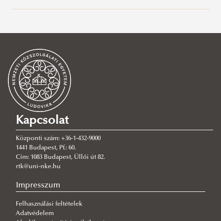
Alapképzés
Bűnügyi igazgatási alapszak
Bűnügyi alapképzési szak
Rendészeti igazgatási alapszak
Rendészeti alapképzési szak
Katasztrófavédelem alapszak
Polgári nemzetbiztonsági alapképzési szak
Kapcsolat
Tűzvédelmi mérnöki alapszak
Központi szám: +36-1-432-9000
Magánbiztonsági alapképzési szak
1441 Budapest, Pf.: 60.
Cím: 1083 Budapest, Üllői út 82.
Pénzügyi rendészeti alapképzési szak
rtk@uni-nke.hu
Büntetés-végrehajtási alapképzési szak
Impresszum
Mesterképzés
Felhasználási feltételek
Szakirányú továbbképzési szak
Rendészeti vezető mesterképzési szak
Adatvédelem