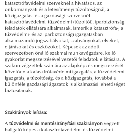
katasztrófavédelmi szerveknél a hivatásos, az
önkormányzati és a létesítményi tűzoltóságnál, a
közigazgatási és a gazdasági szerveknél
katasztrófavédelmi, tűzvédelmi (tűzoltói), iparbiztonsági
feladatok ellátására alkalmasak, ismerik a katasztrófa-, a
tűzvédelmi- és az iparbiztonsági igazgatásban
alkalmazandó jogszabályokat, szabványokat, elveket,
eljárásokat és eszközöket. Képesek az adott
szervezetben önálló szakmai munkavégzésre, kellő
gyakorlat megszerzésével vezetői feladatok ellátására. A
szakon végzettek számára az alapképzés megszerzését
követően a katasztrófavédelmi igazgatás, a tűzvédelemi
igazgatás, a tűzoltóság, és a közigazgatás, továbbá a
különféle gazdasági ágazatok is alkalmazási lehetőséget
biztosítanak.
Szakirányok leírása:
A
tűzvédelmi és mentésirányítási szakirányon
végzett
hallgató
képes a katasztrófavédelmi és tűzvédelmi