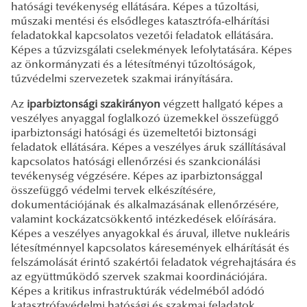
hatósági tevékenység ellátására. Képes a tűzoltási,
műszaki mentési és elsődleges katasztrófa-elhárítási
feladatokkal kapcsolatos vezetői feladatok ellátására.
Képes a tűzvizsgálati cselekmények lefolytatására. Képes
az önkormányzati és a létesítményi tűzoltóságok,
tűzvédelmi szervezetek szakmai irányítására.
Az
iparbiztonsági szakirányon
végzett hallgató
képes a
veszélyes anyaggal foglalkozó üzemekkel összefüggő
iparbiztonsági hatósági és üzemeltetői biztonsági
feladatok ellátására. Képes a veszélyes áruk szállításával
kapcsolatos hatósági ellenőrzési és szankcionálási
tevékenység végzésére. Képes az iparbiztonsággal
összefüggő védelmi tervek elkészítésére,
dokumentációjának és alkalmazásának ellenőrzésére,
valamint kockázatcsökkentő intézkedések előírására.
Képes a veszélyes anyagokkal és áruval, illetve nukleáris
létesítménnyel kapcsolatos káresemények elhárítását és
felszámolását érintő szakértői feladatok végrehajtására és
az együttműködő szervek szakmai koordinációjára.
Képes a kritikus infrastruktúrák védelméből adódó
katasztrófavédelmi hatósági és szakmai feladatok