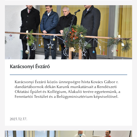
Karácsonyi Évzáró
Karácsonyi Évzáró közös ünnepségre hívta Kovács Gábor r.
dandártábornok dékán Karunk munkatársait a Rendészeti
Oktatási Épület és Kollégium, Alakuló terére egyetemünk, a
Fenntartói Testület és a Belügyminisztérium képviselőivel.
2021.12.17.