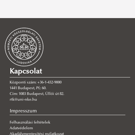
rendészettudományi kar
,
2021
,
dékán
,
újévi köszöntő
,
hallgató
,
konferencia
,
karácsony
,
évzáró
,
egyetemi lelkészség
,
mikulásgyár
,
határrendész
,
hallgatók
,
tanulmányi verseny
,
büntetőeljárásjogi
SZŰRÉS TÖRLÉSE
Kapcsolat
Központi szám: +36-1-432-9000
1441 Budapest, Pf.: 60.
Cím: 1083 Budapest, Üllői út 82.
rtk@uni-nke.hu
Impresszum
Felhasználási feltételek
Adatvédelem
Akadálymentesítési nyilatkozat