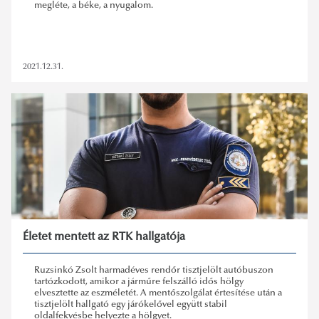
megléte, a béke, a nyugalom.
2021.12.31.
Életet mentett az RTK hallgatója
Ruzsinkó Zsolt harmadéves rendőr tisztjelölt autóbuszon
tartózkodott, amikor a járműre felszálló idős hölgy
elvesztette az eszméletét. A mentőszolgálat értesítése után a
tisztjelölt hallgató egy járókelővel együtt stabil
oldalfekvésbe helyezte a hölgyet.